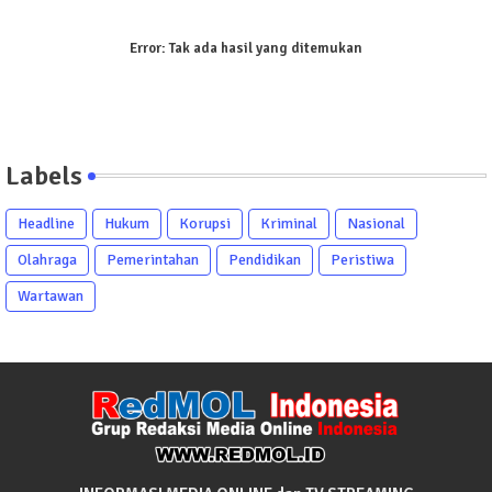
Error:
Tak ada hasil yang ditemukan
Labels
Headline
Hukum
Korupsi
Kriminal
Nasional
Olahraga
Pemerintahan
Pendidikan
Peristiwa
Wartawan