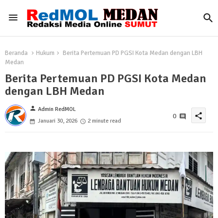
Beranda
Hukum
Berita Pertemuan PD PGSI Kota Medan dengan LBH
Medan
Berita Pertemuan PD PGSI Kota Medan
dengan LBH Medan
person
Admin RedMOL
share
0
Januari 30, 2026
2 minute read