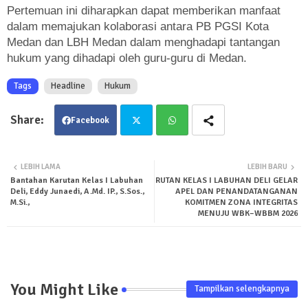
Pertemuan ini diharapkan dapat memberikan manfaat
dalam memajukan kolaborasi antara PB PGSI Kota
Medan dan LBH Medan dalam menghadapi tantangan
hukum yang dihadapi oleh guru-guru di Medan.
Tags
Headline
Hukum
Facebook
Twit
Wha
LEBIH LAMA
LEBIH BARU
Bantahan Karutan Kelas I Labuhan
RUTAN KELAS I LABUHAN DELI GELAR
ter
tsa
Deli, Eddy Junaedi, A.Md. IP., S.Sos.,
APEL DAN PENANDATANGANAN
M.Si.,
KOMITMEN ZONA INTEGRITAS
pp
MENUJU WBK–WBBM 2026
You Might Like
Tampilkan selengkapnya